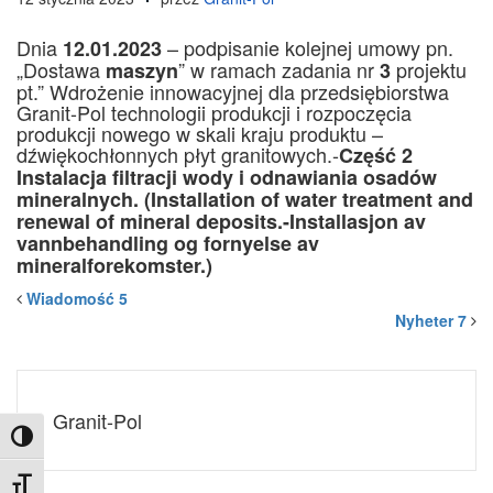
Dnia
– podpisanie kolejnej umowy pn.
12.01.2023
„Dostawa
” w ramach zadania nr
projektu
maszyn
3
pt.” Wdrożenie innowacyjnej dla przedsiębiorstwa
Granit-Pol technologii produkcji i rozpoczęcia
produkcji nowego w skali kraju produktu –
dźwiękochłonnych płyt granitowych.-
Część 2
Instalacja filtracji wody i odnawiania osadów
mineralnych. (Installation of water treatment and
renewal of mineral deposits.-Installasjon av
vannbehandling og fornyelse av
mineralforekomster.)
Wiadomość 5
Nyheter 7
Granit-Pol
Toggle High Contrast
Toggle Font size