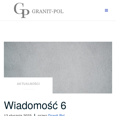
Przejdź
do
treści
AKTUALNOŚCI
Wiadomość 6
12 stycznia 2023
przez
Granit-Pol