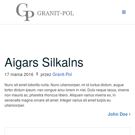
Przejdź
do
treści
Aigars Silkalns
17 marca 2016
przez
Granit-Pol
Nunc sit amet lobortis nulla. Nunc ullamcorper, mi id luctus dictum, augue
tortor dictum ipsum, nec congue arcu lorem in nisl. Duis neque lacus, viverra
non mauris ac, pharetra rhoncus libero. Aliquam varius viverra ex, in
venenatis magna ornare sit amet. Integer varius sit amet turpis eu
ullamcorper.
John Doe