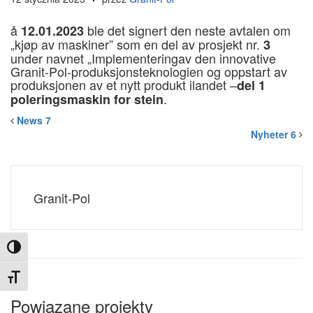
å
ble det signert den neste avtalen om
12.01.2023
„kjøp av maskiner” som en del av prosjekt nr.
3
under navnet „Implementering
av den innovative
Granit-Pol-produksjonsteknologien og oppstart av
produksjonen av et nytt produkt i
landet –
del 1
.
poleringsmaskin for stein
News 7
Nyheter 6
Granit-Pol
Toggle High Contrast
Toggle Font size
Powiązane projekty