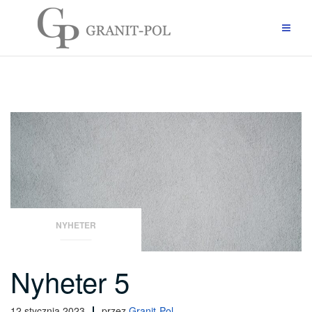
Przejdź
do
treści
NYHETER
Nyheter 5
12 stycznia 2023
przez
Granit-Pol