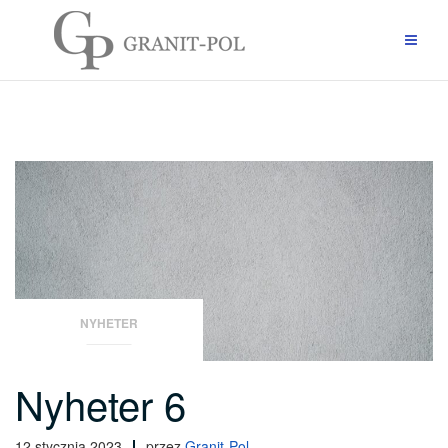
Przejdź
do
treści
NYHETER
Nyheter 6
12 stycznia 2023
przez
Granit-Pol