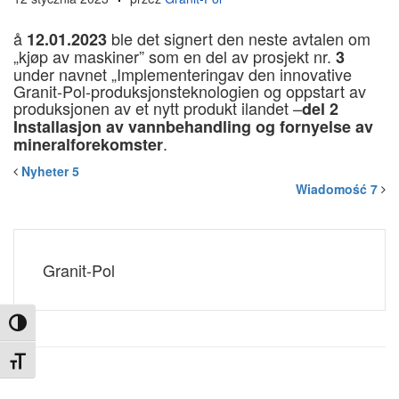
å
ble det signert den neste avtalen om
12.01.2023
„kjøp av maskiner” som en del av prosjekt nr.
3
under navnet „Implementering
av den innovative
Granit-Pol-produksjonsteknologien og oppstart av
produksjonen av et nytt produkt i
landet –
del 2
Installasjon av vannbehandling og fornyelse av
.
mineralforekomster
Nyheter 5
Wiadomość 7
Granit-Pol
Toggle High Contrast
Toggle Font size